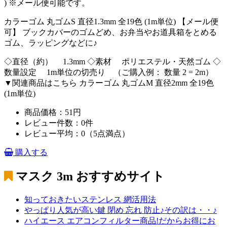
) ※メール便可能です。
カラーゴム 丸ゴムS 直径1.3mm 全19色 (1m単位) 【メール便
可】 ブックカバーのゴムどめ、お弁当やお道具箱をとめる
ゴム、ラッピングなどに♪
◇直径（約） 1.3mm ◇素材 ポリエステル・天然ゴム ◇
数量設定 1m単位の切売り （ご購入例： 数量 2 = 2m）
▼関連商品はこちら カラーゴム 丸ゴムM 直径2mm 全19色
(1m単位)
商品価格：51円
レビュー件数：0件
レビュー平均：0（5点満点）
購入する
マスク 3m
おすすめサイト
知っておきたいステンレス 網活用法
やっぱり人気が高い鍵 閉め 忘れ 防止♪その訳は・・♪
ハイエース エアコンフィルター商品!だからお得にお